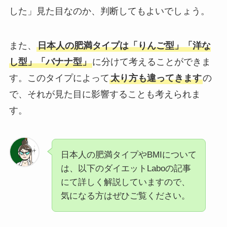
した」見た目なのか、判断してもよいでしょう。
また、
日本人の肥満タイプは「りんご型」「洋な
し型」「バナナ型」
に分けて考えることができま
す。このタイプによって
太り方も違ってきます
の
で、それが見た目に影響することも考えられま
す。
日本人の肥満タイプやBMIについて
は、以下のダイエットLaboの記事
にて詳しく解説していますので、
気になる方はぜひご覧ください。