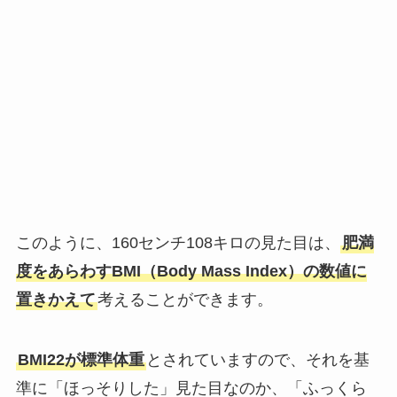
このように、160センチ108キロの見た目は、
肥満
度をあらわすBMI（Body Mass Index）の数値に
置きかえて
考えることができます。
BMI22が標準体重
とされていますので、それを基
準に「ほっそりした」見た目なのか、「ふっくら