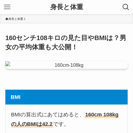
身長と体重
身長と体重
160センチ108キロの見た目やBMIは？男
女の平均体重も大公開！
BMI
BMIの算出式にあてはめると、
160cm 108kg
の人のBMIは42.2
です。