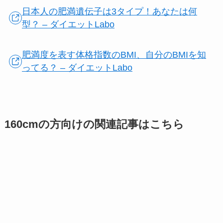
日本人の肥満遺伝子は3タイプ！あなたは何
型？ – ダイエットLabo
肥満度を表す体格指数のBMI、自分のBMIを知
ってる？ – ダイエットLabo
160cmの方向けの関連記事はこちら