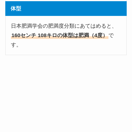
体型
日本肥満学会の肥満度分類にあてはめると、
160センチ 108キロの体型は肥満（4度）
で
す。