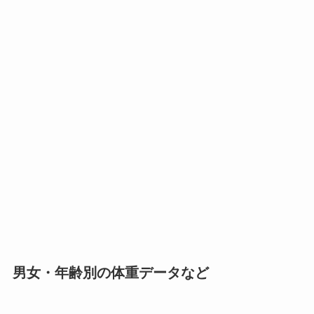
男女・年齢別の体重データなど