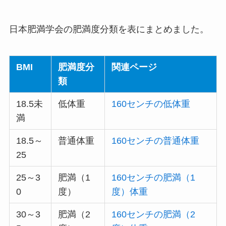
日本肥満学会の肥満度分類を表にまとめました。
BMI
肥満度分
関連ページ
類
18.5未
低体重
160センチの低体重
満
18.5～
普通体重
160センチの普通体重
25
25～3
肥満（1
160センチの肥満（1
0
度）
度）体重
30～3
肥満（2
160センチの肥満（2