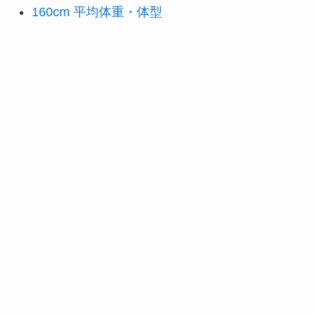
160cm 平均体重・体型