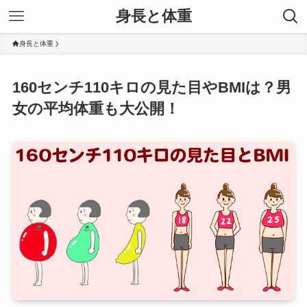
身長と体重
身長と体重
160センチ110キロの見た目やBMIは？男
女の平均体重も大公開！