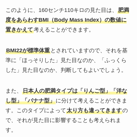
このように、160センチ110キロの見た目は、
肥満
度をあらわすBMI（Body Mass Index）の数値に
置きかえて
考えることができます。
BMI22が標準体重
とされていますので、それを基
準に「ほっそりした」見た目なのか、「ふっくら
した」見た目なのか、判断してもよいでしょう。
また、
日本人の肥満タイプは「りんご型」「洋な
し型」「バナナ型」
に分けて考えることができま
す。このタイプによって
太り方も違ってきます
の
で、それが見た目に影響することも考えられま
す。