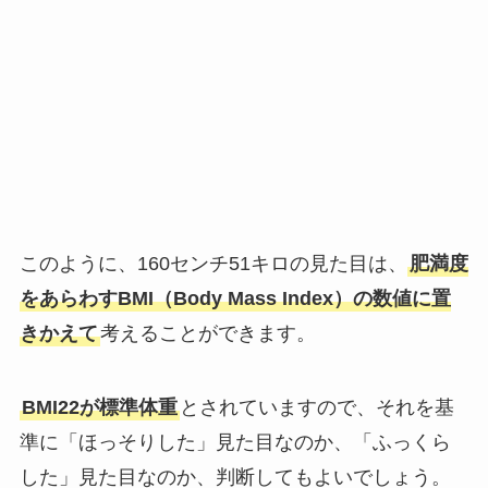
このように、160センチ51キロの見た目は、
肥満度
をあらわすBMI（Body Mass Index）の数値に置
きかえて
考えることができます。
BMI22が標準体重
とされていますので、それを基
準に「ほっそりした」見た目なのか、「ふっくら
した」見た目なのか、判断してもよいでしょう。