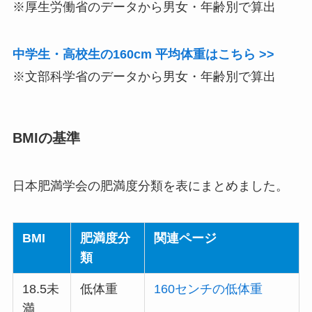
※厚生労働省のデータから男女・年齢別で算出
中学生・高校生の160cm 平均体重はこちら >>
※文部科学省のデータから男女・年齢別で算出
BMIの基準
日本肥満学会の肥満度分類を表にまとめました。
BMI
肥満度分
関連ページ
類
18.5未
低体重
160センチの低体重
満