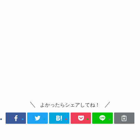
よかったらシェアしてね！