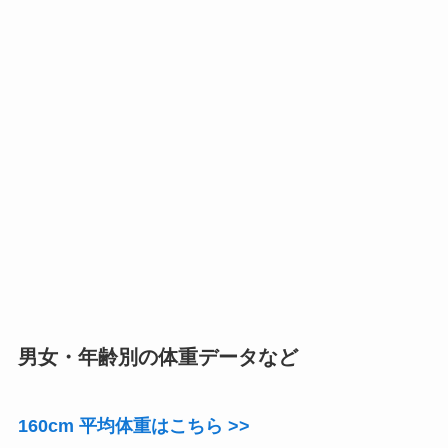
男女・年齢別の体重データなど
160cm 平均体重はこちら >>