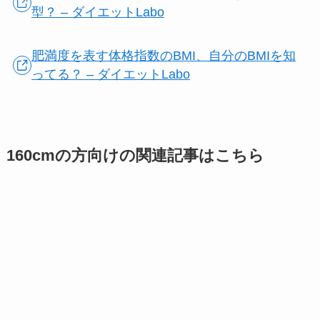
型？ – ダイエットLabo
肥満度を表す体格指数のBMI、自分のBMIを知
ってる？ – ダイエットLabo
160cmの方向けの関連記事はこちら