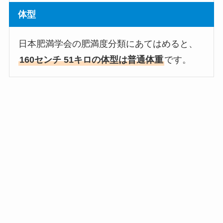
体型
日本肥満学会の肥満度分類にあてはめると、
160センチ 51キロの体型は普通体重
です。