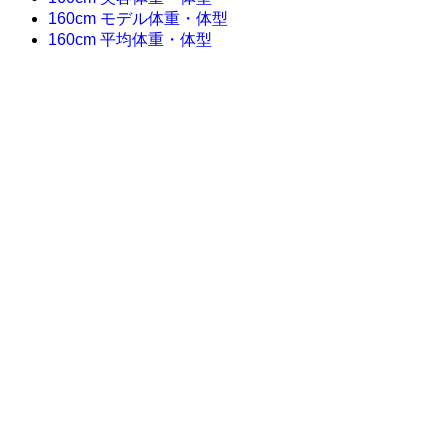
160cm モデル体重・体型
160cm 平均体重・体型