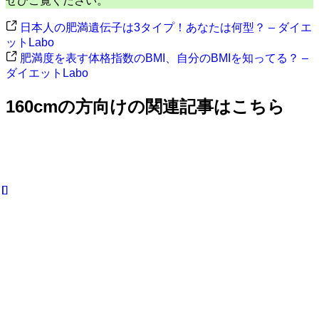
ぜひご覧ください。
日本人の肥満遺伝子は3タイプ！あなたは何型？ – ダイエ
ットLabo
肥満度を表す体格指数のBMI、自分のBMIを知ってる？ –
ダイエットLabo
160cmの方向けの関連記事はこちら