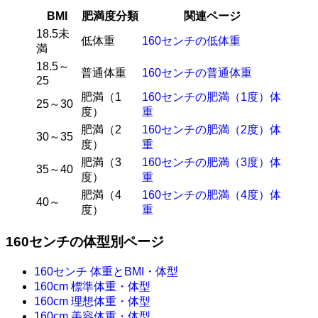
BMI
肥満度分類
関連ページ
18.5未
低体重
160センチの低体重
満
18.5～
普通体重
160センチの普通体重
25
肥満（1
160センチの肥満（1度）体
25～30
度）
重
肥満（2
160センチの肥満（2度）体
30～35
度）
重
肥満（3
160センチの肥満（3度）体
35～40
度）
重
肥満（4
160センチの肥満（4度）体
40～
度）
重
160センチの体型別ページ
160センチ 体重とBMI・体型
160cm 標準体重・体型
160cm 理想体重・体型
160cm 美容体重・体型