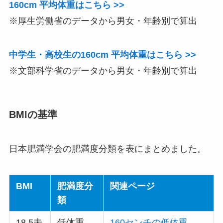
160cm 平均体重はこちら >>
※厚生労働省のデータから男女・年齢別で算出
中学生・高校生の160cm 平均体重はこちら >>
※文部科学省のデータから男女・年齢別で算出
BMIの基準
日本肥満学会の肥満度分類を表にまとめました。
BMI
肥満度分
関連ページ
類
18.5未
低体重
160センチの低体重