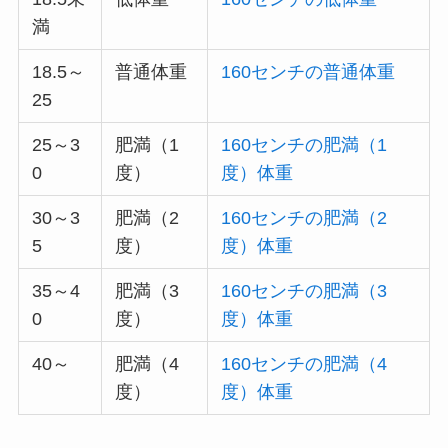
満
18.5～
普通体重
160センチの普通体重
25
25～3
肥満（1
160センチの肥満（1
0
度）
度）体重
30～3
肥満（2
160センチの肥満（2
5
度）
度）体重
35～4
肥満（3
160センチの肥満（3
0
度）
度）体重
40～
肥満（4
160センチの肥満（4
度）
度）体重