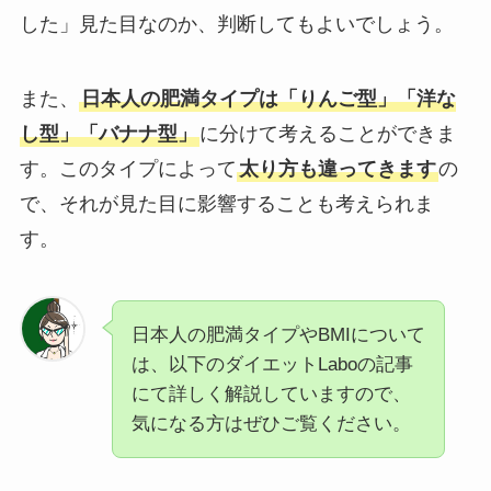
した」見た目なのか、判断してもよいでしょう。
また、
日本人の肥満タイプは「りんご型」「洋な
し型」「バナナ型」
に分けて考えることができま
す。このタイプによって
太り方も違ってきます
の
で、それが見た目に影響することも考えられま
す。
日本人の肥満タイプやBMIについて
は、以下のダイエットLaboの記事
にて詳しく解説していますので、
気になる方はぜひご覧ください。