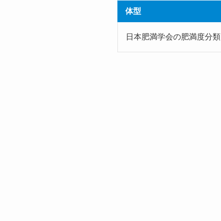
体型
日本肥満学会の肥満度分類