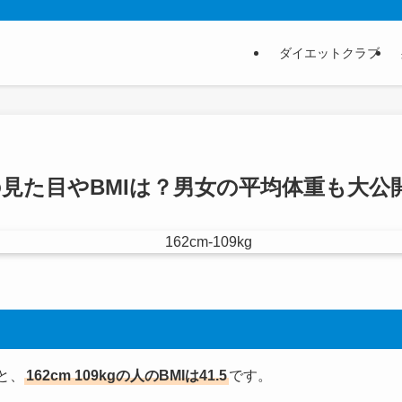
ダイエットクラブ
ロの見た目やBMIは？男女の平均体重も大公
と、
162cm 109kgの人のBMIは41.5
です。