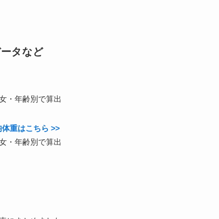
データなど
女・年齢別で算出
均体重はこちら >>
女・年齢別で算出