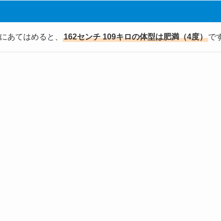
にあてはめると、
162センチ 109キロの体型は肥満（4度）
で