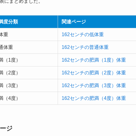
表にまとめました。
満度分類
関連ページ
体重
162センチの低体重
通体重
162センチの普通体重
満（1度）
162センチの肥満（1度）体重
満（2度）
162センチの肥満（2度）体重
満（3度）
162センチの肥満（3度）体重
満（4度）
162センチの肥満（4度）体重
ページ