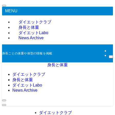
MENU
ダイエットクラブ
身長と体重
ダイエットLabo
News Archive
身長ごとの体重や体型の情報を掲載
身長と体重
ダイエットクラブ
身長と体重
ダイエットLabo
News Archive
ダイエットクラブ