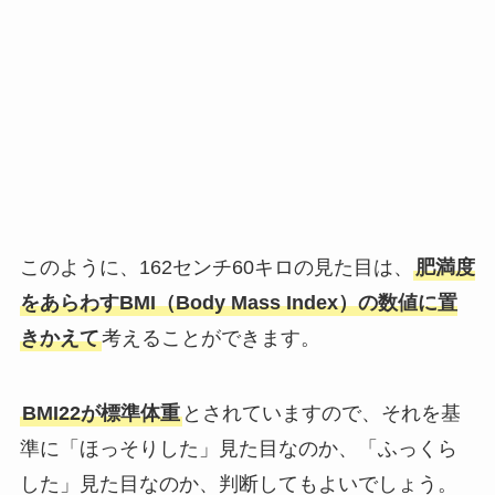
このように、162センチ60キロの見た目は、
肥満度
をあらわすBMI（Body Mass Index）の数値に置
きかえて
考えることができます。
BMI22が標準体重
とされていますので、それを基
準に「ほっそりした」見た目なのか、「ふっくら
した」見た目なのか、判断してもよいでしょう。