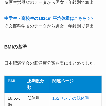
※厚生労働省のデータから男女・年齢別で算出
中学生・高校生の162cm 平均体重はこちら >>
※文部科学省のデータから男女・年齢別で算出
BMIの基準
日本肥満学会の肥満度分類を表にまとめました。
BMI
肥満度分
関連ページ
類
18.5未
低体重
162センチの低体重
満