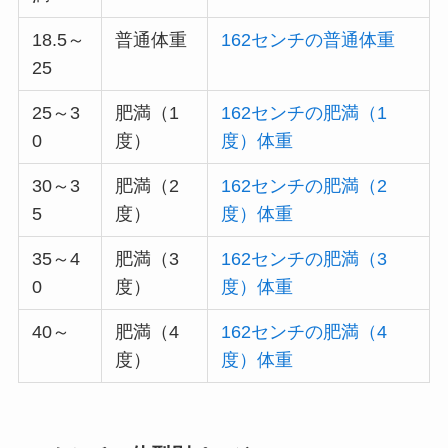
18.5～
普通体重
162センチの普通体重
25
25～3
肥満（1
162センチの肥満（1
0
度）
度）体重
30～3
肥満（2
162センチの肥満（2
5
度）
度）体重
35～4
肥満（3
162センチの肥満（3
0
度）
度）体重
40～
肥満（4
162センチの肥満（4
度）
度）体重