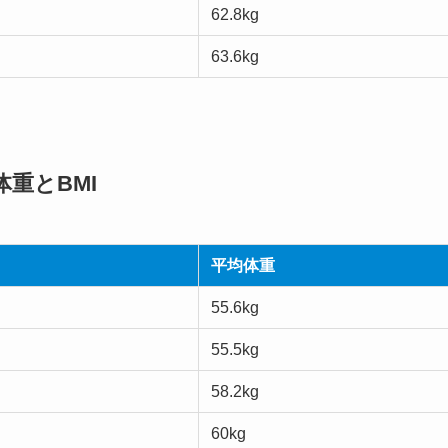
62.8kg
63.6kg
体重とBMI
平均体重
55.6kg
55.5kg
58.2kg
60kg