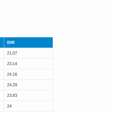
BMI
21.07
23.14
24.16
24.29
23.83
24