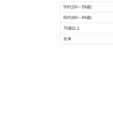
50代(50～59歳)
60代(60～69歳)
70歳以上
全体