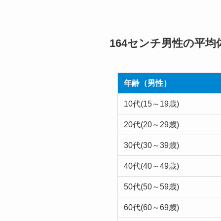
164センチ男性の平均
年齢（男性）
10代(15～19歳)
20代(20～29歳)
30代(30～39歳)
40代(40～49歳)
50代(50～59歳)
60代(60～69歳)