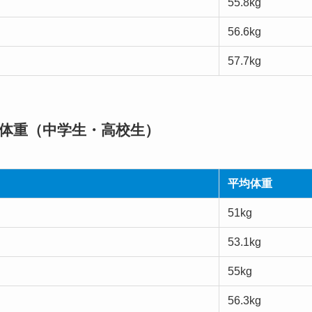
55.8kg
56.6kg
57.7kg
均体重（中学生・高校生）
平均体重
51kg
53.1kg
55kg
56.3kg