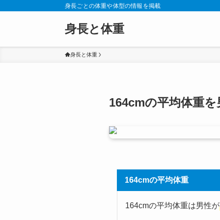
身長ごとの体重や体型の情報を掲載
身長と体重
身長と体重
164cmの平均体重
164cmの平均体重
164cmの平均体重は男性が