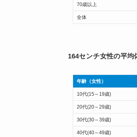
70歳以上
全体
164センチ女性の平均
年齢（女性）
10代(15～19歳)
20代(20～29歳)
30代(30～39歳)
40代(40～49歳)