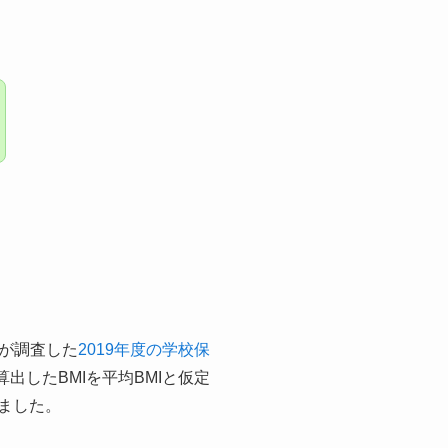
が調査した
2019年度の学校保
出したBMIを平均BMIと仮定
ました。