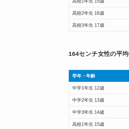
高校1年生 15歳
高校2年生 16歳
高校3年生 17歳
164センチ女性の平
学年・年齢
中学1年生 12歳
中学2年生 13歳
中学3年生 14歳
高校1年生 15歳