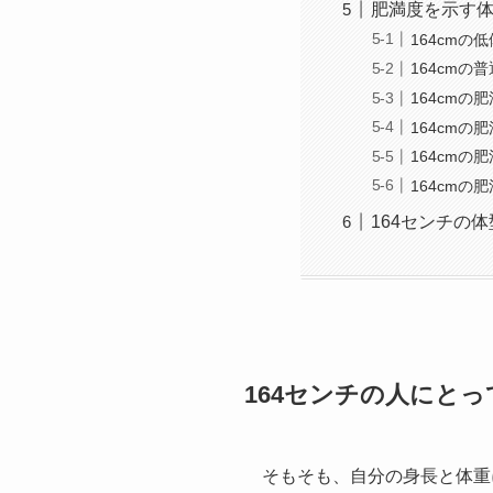
肥満度を示す体
164cmの低
164cmの普
164cmの
164cmの
164cmの
164cmの肥
164センチの
164センチの人にと
そもそも、自分の身長と体重