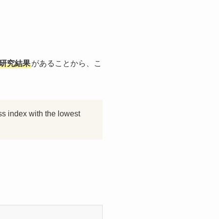
研究結果
があることから、こ
 index with the lowest