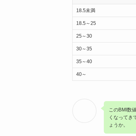
18.5未満
18.5～25
25～30
30～35
35～40
40～
このBMI
くなってき
ょうか。