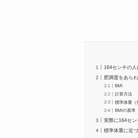
164センチの
肥満度をあらわ
BMI
計算方法
標準体重（
BMIの基準
実際に164セ
標準体重に近