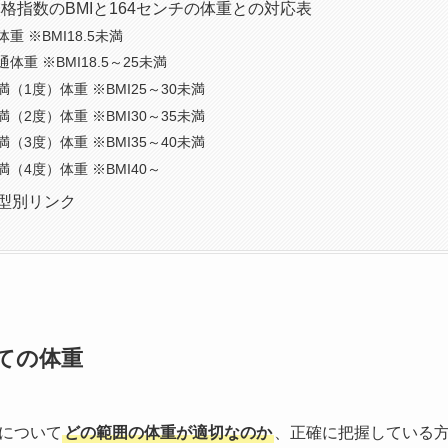
格指数のBMIと164センチの体重との対応表
体重 ※BMI18.5未満
通体重 ※BMI18.5～25未満
肥満（1度）体重 ※BMI25～30未満
肥満（2度）体重 ※BMI30～35未満
肥満（3度）体重 ※BMI35～40未満
満（4度）体重 ※BMI40～
体型別リンク
っての体重
について
どの範囲の体重が適切なのか
、正確に把握している