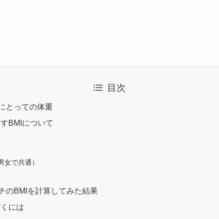
目次
人にとっての体重
すBMIについて
男女で共通）
ンチのBMIを計算してみた結果
づくには