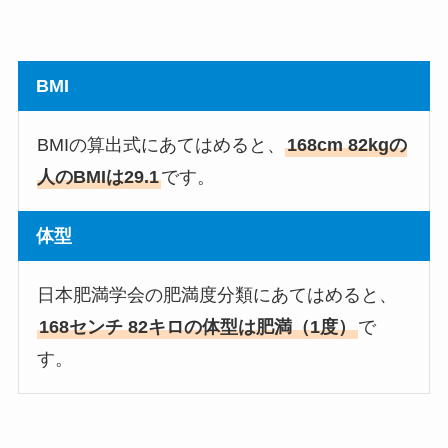
BMI
BMIの算出式にあてはめると、
168cm 82kgの
人のBMIは29.1
です。
体型
日本肥満学会の肥満度分類にあてはめると、
168センチ 82キロの体型は肥満（1度）
で
す。