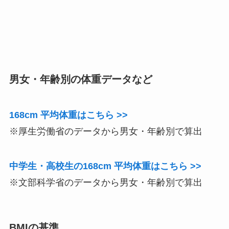
男女・年齢別の体重データなど
168cm 平均体重はこちら >>
※厚生労働省のデータから男女・年齢別で算出
中学生・高校生の168cm 平均体重はこちら >>
※文部科学省のデータから男女・年齢別で算出
BMIの基準