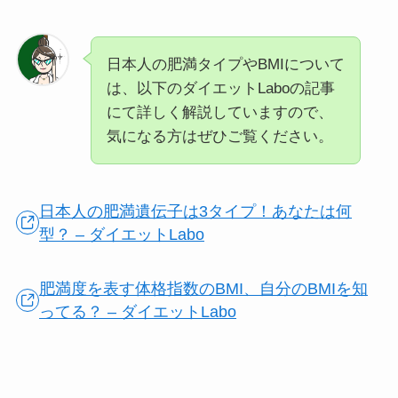
日本人の肥満タイプやBMIについて
は、以下のダイエットLaboの記事
にて詳しく解説していますので、
気になる方はぜひご覧ください。
日本人の肥満遺伝子は3タイプ！あなたは何
型？ – ダイエットLabo
肥満度を表す体格指数のBMI、自分のBMIを知
ってる？ – ダイエットLabo