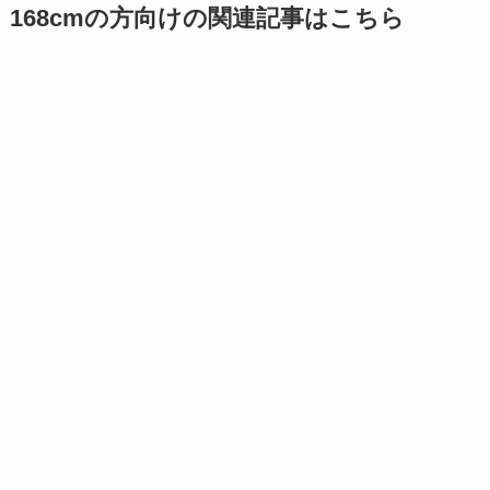
168cmの方向けの関連記事はこちら