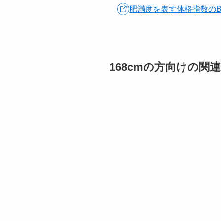
肥満度を表す体格指数のBM
168cmの方向けの関