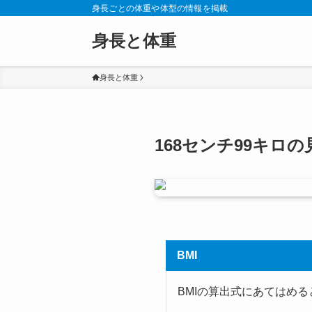
身長ごとの体重や体型の情報を掲載
身長と体重
身長と体重
168センチ99キロ
BMI
BMIの算出式にあてはめる