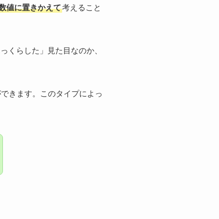
）の数値に置きかえて
考えること
ふっくらした」見た目なのか、
ができます。このタイプによっ