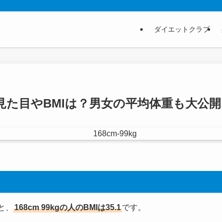
ダイエットクラブ
の見た目やBMIは？男女の平均体重も大公
と、
168cm 99kgの人のBMIは35.1
です。