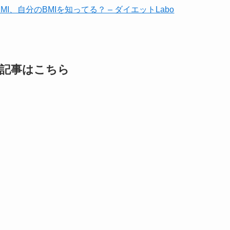
I、自分のBMIを知ってる？ – ダイエットLabo
連記事はこちら