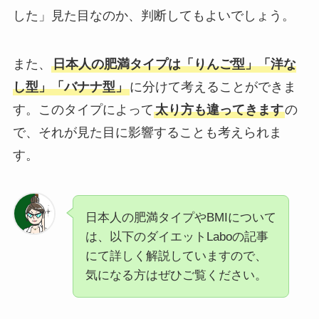
した」見た目なのか、判断してもよいでしょう。
また、
日本人の肥満タイプは「りんご型」「洋な
し型」「バナナ型」
に分けて考えることができま
す。このタイプによって
太り方も違ってきます
の
で、それが見た目に影響することも考えられま
す。
日本人の肥満タイプやBMIについて
は、以下のダイエットLaboの記事
にて詳しく解説していますので、
気になる方はぜひご覧ください。