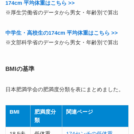
174cm 平均体重はこちら >>
※厚生労働省のデータから男女・年齢別で算出
中学生・高校生の174cm 平均体重はこちら >>
※文部科学省のデータから男女・年齢別で算出
BMIの基準
日本肥満学会の肥満度分類を表にまとめました。
BMI
肥満度分
関連ページ
類
18.5未
低体重
174センチの低体重