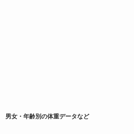
男女・年齢別の体重データなど