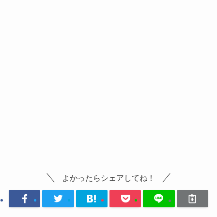
よかったらシェアしてね！