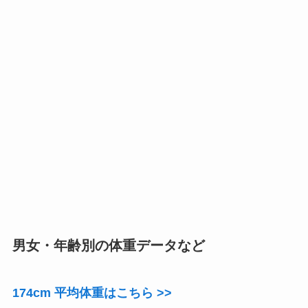
男女・年齢別の体重データなど
174cm 平均体重はこちら >>