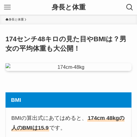
身長と体重
身長と体重
174センチ48キロの見た目やBMIは？男
女の平均体重も大公開！
BMI
BMIの算出式にあてはめると、
174cm 48kgの
人のBMIは15.9
です。