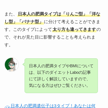
また、
日本人の肥満タイプは「りんご型」「洋な
し型」「バナナ型」
に分けて考えることができま
す。このタイプによって
太り方も違ってきます
の
で、それが見た目に影響することも考えられま
す。
日本人の肥満タイプやBMIについて
は、以下のダイエットLaboの記事
にて詳しく解説していますので、
気になる方はぜひご覧ください。
日本人の肥満遺伝子は3タイプ！あなたは何