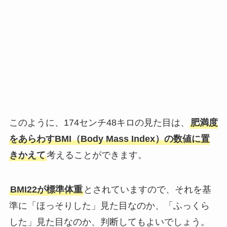
このように、174センチ48キロの見た目は、
肥満度
をあらわすBMI（Body Mass Index）の数値に置
きかえて
考えることができます。
BMI22が標準体重
とされていますので、それを基
準に「ほっそりした」見た目なのか、「ふっくら
した」見た目なのか、判断してもよいでしょう。