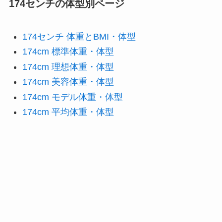
174センチの体型別ページ
174センチ 体重とBMI・体型
174cm 標準体重・体型
174cm 理想体重・体型
174cm 美容体重・体型
174cm モデル体重・体型
174cm 平均体重・体型