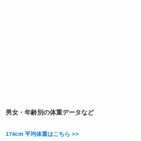
男女・年齢別の体重データなど
174cm 平均体重はこちら >>