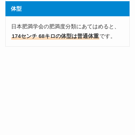
体型
日本肥満学会の肥満度分類にあてはめると、
174センチ 68キロの体型は普通体重
です。