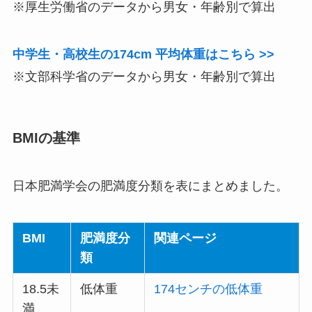
※厚生労働省のデータから男女・年齢別で算出
中学生・高校生の174cm 平均体重はこちら >>
※文部科学省のデータから男女・年齢別で算出
BMIの基準
日本肥満学会の肥満度分類を表にまとめました。
BMI
肥満度分
関連ページ
類
18.5未
低体重
174センチの低体重
満