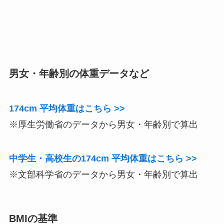
男女・年齢別の体重データなど
174cm 平均体重はこちら >>
※厚生労働省のデータから男女・年齢別で算出
中学生・高校生の174cm 平均体重はこちら >>
※文部科学省のデータから男女・年齢別で算出
BMIの基準