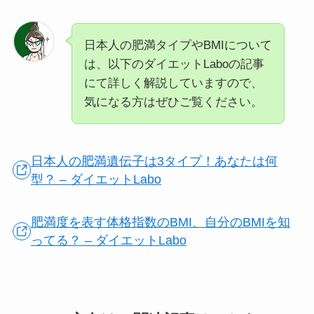
日本人の肥満タイプやBMIについて
は、以下のダイエットLaboの記事
にて詳しく解説していますので、
気になる方はぜひご覧ください。
日本人の肥満遺伝子は3タイプ！あなたは何
型？ – ダイエットLabo
肥満度を表す体格指数のBMI、自分のBMIを知
ってる？ – ダイエットLabo