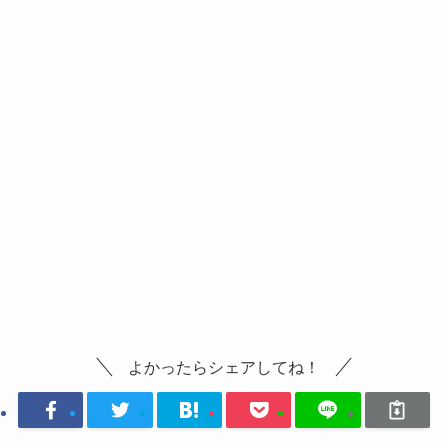
よかったらシェアしてね！