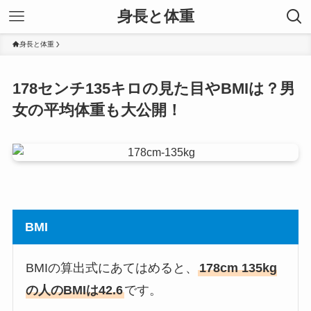
身長と体重
身長と体重
178センチ135キロの見た目やBMIは？男
女の平均体重も大公開！
BMI
BMIの算出式にあてはめると、
178cm 135kg
の人のBMIは42.6
です。