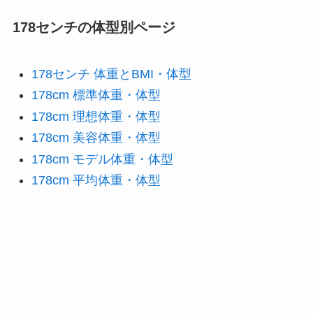
178センチの体型別ページ
178センチ 体重とBMI・体型
178cm 標準体重・体型
178cm 理想体重・体型
178cm 美容体重・体型
178cm モデル体重・体型
178cm 平均体重・体型