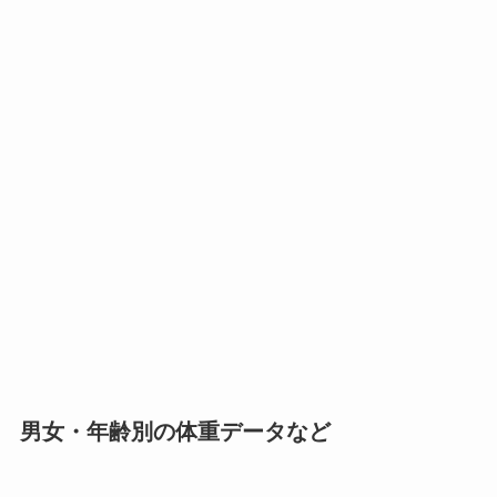
男女・年齢別の体重データなど