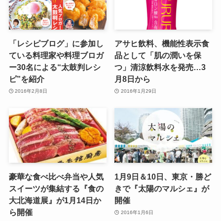
「レシピブログ」に参加し
アサヒ飲料、機能性表示食
ている料理家や料理ブロガ
品として「肌の潤いを保
ー30名による“太鼓判レシ
つ」清涼飲料水を発売…3
ピ”を紹介
月8日から
2016年2月8日
2016年1月29日
豪華な食べ比べ弁当や人気
1月9日＆10日、東京・勝ど
スイーツが集結する『食の
きで『太陽のマルシェ』が
大北海道展』が1月14日か
開催
ら開催
2016年1月6日