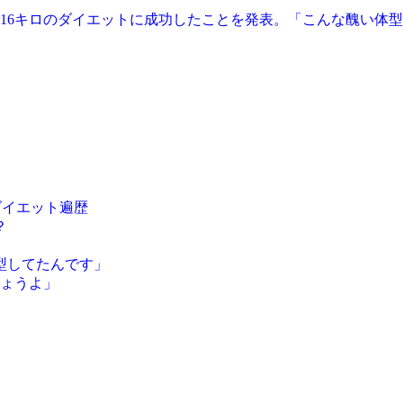
で16キロのダイエットに成功したことを発表。「こんな醜い体型
ダイエット遍歴
？
型してたんです」
しょうよ」