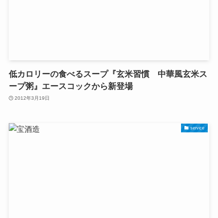
低カロリーの食べるスープ『玄米習慣 中華風玄米ス
ープ粥』エースコックから新登場
2012年3月19日
service