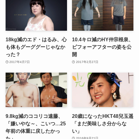
18kg減のエド・はるみ、心
10.4キロ減のHY仲宗根泉、
も体もグーググーじゃなか
ビフォーアフターの姿を公
った？
開
2017年4月7日
2017年2月27日
9.8kg減のココリコ遠藤、
20歳になったHKT48兒玉遥
「嫌いやな～、こいつ…25
「まだ美味しさ分からな
年前の体重に戻したかっ
い」
た」
2016年9月21日