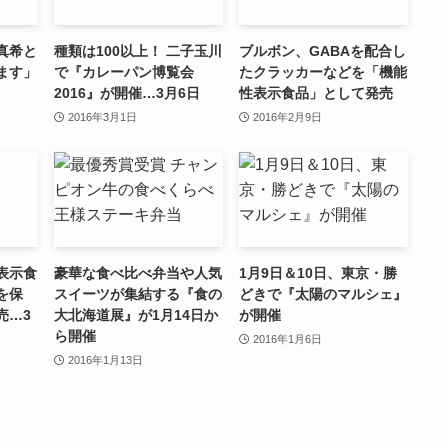
真希と
種類は100以上！ 二子玉川
ブルボン、GABAを配合し
ます」
で『カレーパン博覧会
たクラッカーなどを「機能
2016』が開催…3月6日
性表示食品」として発売
2016年3月1日
2016年2月9日
表示食
豪華な食べ比べ弁当や人気
1月9日＆10日、東京・勝
を保
スイーツが集結する『食の
どきで『太陽のマルシェ』
売…3
大北海道展』が1月14日か
が開催
ら開催
2016年1月6日
2016年1月13日