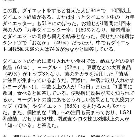
この夏、ダイエットをすると答えた人は84％で、10回以上
ダイエット経験がある、またはずっとダイエット中の「万年
ダイエッター」も51％にのぼった。お通じが1週間に1回未
満の人の「万年ダイエッター率」は80％となり、腸内環境
とダイエットの関係も伺える結果となった。痩せたい場所は
ダントツで「おなか」（49％）だったが、中でもダイエッ
ト回数5回未満の人は74％がおなかと回答している。
ダイエットのために取り入れたい食材では、納豆などの発酵
食品（61％）、ヨーグルト（52％）、豆腐などの大豆食品
（49％）がトップ3となり、菌のチカラを活用した「菌活」
に注目が集まっているようだ。実際に、生活に取り入れやす
いヨーグルトは、半数以上の人が「毎日」または「1週間に
数回」食べると回答している。便秘解消効果が広く知られて
るが、ヨーグルトの菌にあるとうれしい効果として免疫力ア
ップ（71％）やダイエット（68％）をあげる人も多かっ
た。また、個性的な「菌」への注目も高まっており、LG21
乳酸菌、ガセリ菌SP株、乳酸菌シロタ株は8割以上の人が
「知っている」と答えた。