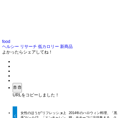
food
ヘルシー
リサーチ
低カロリー
新商品
よかったらシェアしてね！
URLをコピーしました！
女性のほうが“リフレッシュ上
2014年のハロウィン料理、「黒
手”だった!? 「エンチャレン
猫」モチーフに注目集まる…ク