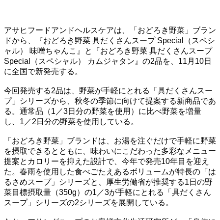
アサヒフードアンドヘルスケアは、「おどろき野菜」ブラン
ドから、『おどろき野菜 具だくさんスープ Special（スペシ
ャル） 味噌ちゃんこ』と『おどろき野菜 具だくさんスープ
Special（スペシャル） カムジャタン』の2品を、11月10日
に全国で新発売する。
今回発売する2品は、野菜が手軽にとれる「具だくさんスー
プ」シリーズから、秋冬の季節に向けて提案する新商品であ
る。通常品（1／3日分の野菜を使用）に比べ野菜を増量
し、1／2日分の野菜を使用している。
「おどろき野菜」ブランドは、お湯を注ぐだけで手軽に野菜
を摂取できるとともに、味わいにこだわった多彩なメニュー
提案とカロリーを抑えた設計で、今年で発売10年目を迎え
た。春雨を使用した食べごたえあるボリュームが特長の「は
るさめスープ」シリーズと、厚生労働省が推奨する1日の野
菜目標摂取量（350g）の1／3が手軽にとれる「具だくさん
スープ」シリーズの2シリーズを展開している。