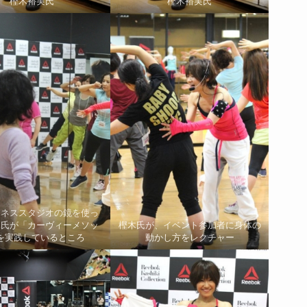
樫木裕実氏
樫木裕実氏
トネススタジオの鏡を使っ
木氏が「カーヴィーメソッ
樫木氏が、イベント参加者に身体の
を実践しているところ
動かし方をレクチャー