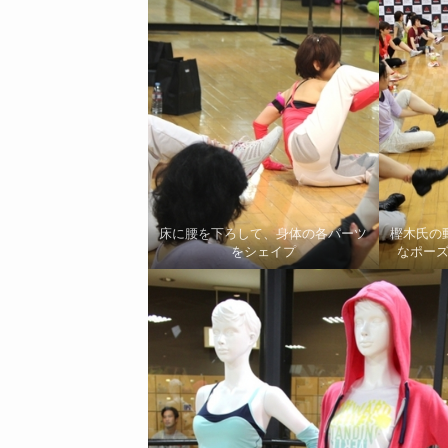
床に腰を下ろして、身体の各パーツ
樫木氏の
をシェイプ
なポー