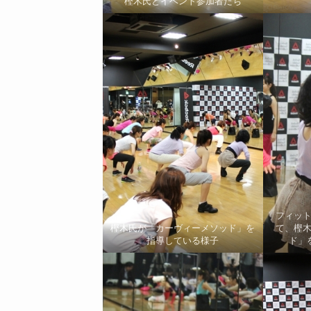
樫木氏とイベント参加者たち
フィッ
樫木氏が「カーヴィーメソッド」を
て、樫
指導している様子
ド」