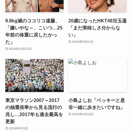
9.8kg減のココリコ遠藤、
20歳になったHKT48兒玉遥
「嫌いやな～、こいつ…25
「まだ美味しさ分からな
年前の体重に戻したかっ
い」
た」
2016年9月21日
2016年10月12日
東京マラソン2007～2017
小島よしお「ベッキーと是
の抽選倍率から見る流行の
非一緒に歩きたいですね」
兆し…2017年も過去最高を
2016年5月19日
更新
2016年9月1日