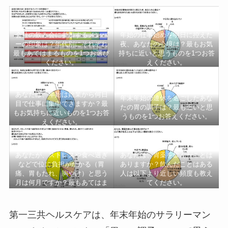
会社の飲み会に参加するメンバ
年始の仕事始めを明日に控えた
ーの印象は？年代別にそれぞれ
夜、あなたの心境は？最もお気
最もあてはまるものを1つお選び
持ちに近いと思うものを1つお答
ください。
えください。
あなたは、年始は始業から何日
年末年始の連休を過ごしたあな
目で仕事に集中できますか？最
たの胃の調子は？最も近いと思
もお気持ちに近いものを1つお答
うものを1つお答えください。
えください。
あなたが、ストレスや食べ過ぎ
あなたは、胃薬を飲んだことは
などで位に負担がかかる（胃
ありますか？飲んだことはある
痛、胃もたれ、胸やけ）と思う
人は以下より近しい頻度も教え
月は何月ですか？最もあてはま
てください。
る月を1つお答えください。
第一三共ヘルスケアは、年末年始のサラリーマン