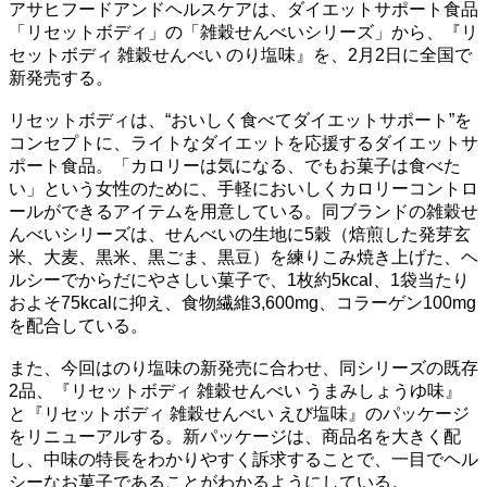
アサヒフードアンドヘルスケアは、ダイエットサポート食品
「リセットボディ」の「雑穀せんべいシリーズ」から、『リ
セットボディ 雑穀せんべい のり塩味』を、2月2日に全国で
新発売する。
リセットボディは、“おいしく食べてダイエットサポート”を
コンセプトに、ライトなダイエットを応援するダイエットサ
ポート食品。「カロリーは気になる、でもお菓子は食べた
い」という女性のために、手軽においしくカロリーコントロ
ールができるアイテムを用意している。同ブランドの雑穀せ
んべいシリーズは、せんべいの生地に5穀（焙煎した発芽玄
米、大麦、黒米、黒ごま、黒豆）を練りこみ焼き上げた、ヘ
ルシーでからだにやさしい菓子で、1枚約5kcal、1袋当たり
およそ75kcalに抑え、食物繊維3,600mg、コラーゲン100mg
を配合している。
また、今回はのり塩味の新発売に合わせ、同シリーズの既存
2品、『リセットボディ 雑穀せんべい うまみしょうゆ味』
と『リセットボディ 雑穀せんべい えび塩味』のパッケージ
をリニューアルする。新パッケージは、商品名を大きく配
し、中味の特長をわかりやすく訴求することで、一目でヘル
シーなお菓子であることがわかるようにしている。