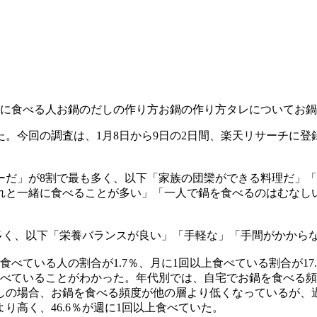
に食べる人
お鍋のだしの作り方
お鍋の作り方
タレについて
お鍋
。今回の調査は、1月8日から9日の2日間、楽天リサーチに登録
だ」が8割で最も多く、以下「家族の団欒ができる料理だ」「
れと一緒に食べることが多い」「一人で鍋を食べるのはむなし
も多く、以下「栄養バランスが良い」「手軽な」「手間がかから
べている人の割合が1.7％、月に1回以上食べている割合が1
回以上食べていることがわかった。年代別では、自宅でお鍋を食べる
しの場合、お鍋を食べる頻度が他の層より低くなっているが、
高く、46.6％が週に1回以上食べていた。