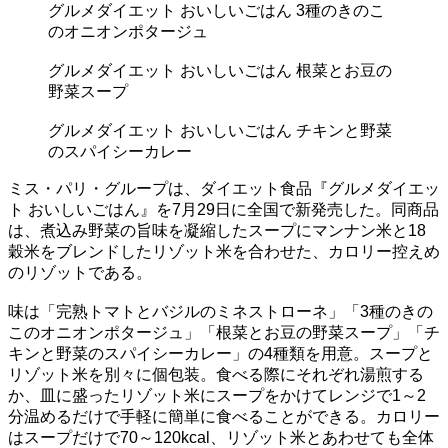
グルメダイエット おいしいごはん 3種のきのこ
のオニオンポタージュ
グルメダイエット おいしいごはん 根菜とお豆の
野菜スープ
グルメダイエット おいしいごはん チキンと野菜
のスパイシーカレー
ミス・パリ・グループは、ダイエット食品『グルメダイエッ
ト おいしいごはん』を7月29日に全国で新発売した。同商品
は、煮込み野菜の旨味を凝縮したスープにマンナン米と18
穀米をブレンドしたリゾット米を合わせた、カロリー控えめ
のリゾットである。
味は「完熟トマトとバジルのミネストローネ」「3種のきの
このオニオンポタージュ」「根菜とお豆の野菜スープ」「チ
キンと野菜のスパイシーカレー」の4種類を用意。スープと
リゾット米を別々に個包装。食べる際にそれぞれ湯煎する
か、皿に盛ったリゾット米にスープをかけてレンジで1～2
分温めるだけで手軽に簡単に食べることができる。カロリー
はスープだけで70～120kcal、リゾット米とあわせても全体