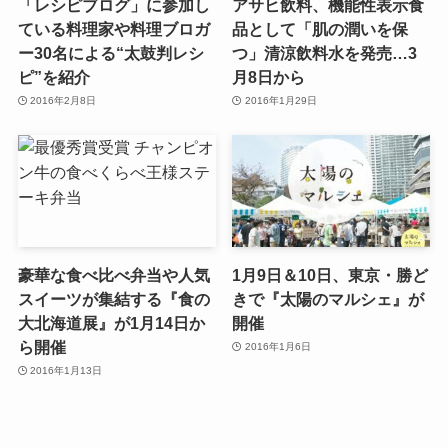
「レシピブログ」に参加し
アサヒ飲料、機能性表示食
ている料理家や料理ブロガ
品として「肌の潤いを保
ー30名による“太鼓判レシ
つ」清涼飲料水を発売…3
ピ”を紹介
月8日から
2016年2月8日
2016年1月29日
豪華な食べ比べ弁当や人気
1月9日＆10日、東京・勝ど
スイーツが集結する『食の
きで『太陽のマルシェ』が
大北海道展』が1月14日か
開催
ら開催
2016年1月6日
2016年1月13日