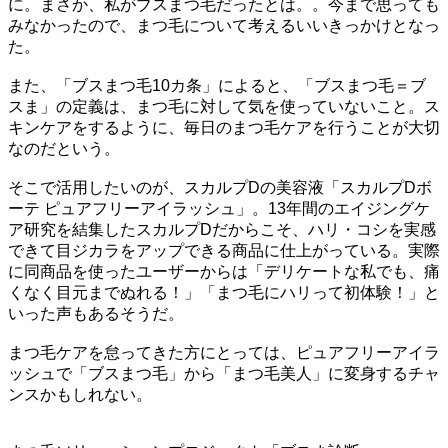
に。まさか、私がブスまつ毛だったとは。。今まで思っても
みなかったので、まつ毛について考えるいいきっかけとなっ
た。
また、「ブスまつ毛10カ条」によると、「ブスまつ毛＝ブ
スま」の定義は、まつ毛に対して気を使っていないこと。ス
キンケアをするように、毎日のまつ毛ケアを行うことが大切
なのだという。
そこで活用したいのが、スカルプDの美容液「スカルプDボ
ーテ ピュアフリーアイラッシュ」。13年間のエイジングケ
ア研究を結集したスカルプDだからこそ、ハリ・コシを実感
できて目ジカラをアップできる商品に仕上がっている。実際
に同商品を使ったユーザーからは「デリケートな私でも、痛
くなく目元までぬれる！」「まつ毛にハリって初体験！」と
いった声もあるそうだ。
まつ毛ケアを怠ってきた方にとっては、ピュアフリーアイラ
ッシュで「ブスまつ毛」から「まつ毛美人」に変身するチャ
ンスかもしれない。