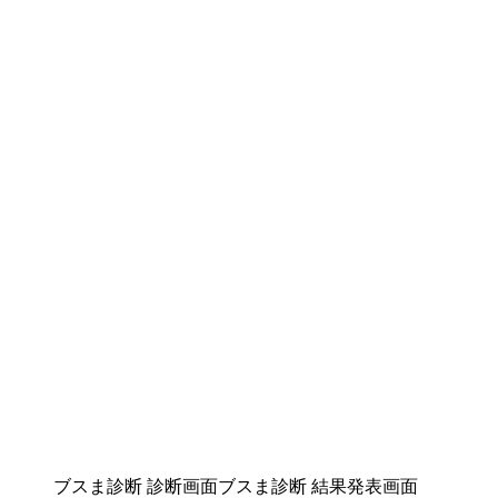
ブスま診断 診断画面
ブスま診断 結果発表画面