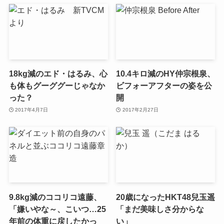
18kg減のエド・はるみ、心
10.4キロ減のHY仲宗根泉、
も体もグーググーじゃなか
ビフォーアフターの姿を公
った？
開
2017年4月7日
2017年2月27日
9.8kg減のココリコ遠藤、
20歳になったHKT48兒玉遥
「嫌いやな～、こいつ…25
「まだ美味しさ分からな
年前の体重に戻したかっ
い」