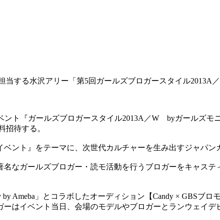
を担当する水沢アリー
「第5回ガールズブロガースタイル2013A
ベント『ガールズブロガースタイル2013A／W byガールズモニ
無料招待する。
イベント』をテーマに、次世代カルチャーを生み出すジャパン
著名なガールズブロガー・読モ活動を行うブロガーをキャステ
 Ameba」とコラボしたオーディション【Candy × GBSブ
ガーはイベント当日、会場のモデルやブロガーとランウェイデ