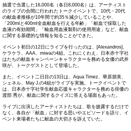
抽選で当選した16,000名（各日8,000名）は、アーティスト
のライブの合間に行われたトークイベントで、10代・20代
の献血者推移が10年間で約35％減少していることや、
「200mlと400ml全血献血を行える年齢」「献血で採取した
血液の有効期間」「輸血用血液製剤の使用用途」など、献血
に関する基礎的な情報を知ることができた。
イベント初日の12日にライブを行ったのは、[Alexandros]、
ケラケラ、AAA、miwaの4組。これにくわえ、日本赤十字社
はたちの献血キャンペーンキャラクターを務める女優の武井
咲が、トークゲストとして登場した。
また、イベント二日目の13日は、Aqua Timez、華原朋美、
シェネル、May J.の4組がライブを実施。トークイベントで
は、日本赤十字社学生献血応援キャラクターを務める俳優の
渡部 秀が、献血に関するクイズに答える場面もあった。
ライブに出演したアーティストたちは、歌を披露するだけで
なく、各自が「献血」に対する思いやエピソードを語り、イ
ベント来場者たちに献血の大切さを訴えていた。