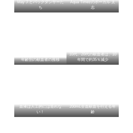
May J.とバックダンサーた
Aqua Timezのボーカル 太
ち
志
10代、20代の献血者は、10
年齢別の献血者の推移
年間で約35％減少
血液は人工的には造れな
200mL全血献血を行える年
い！
齢