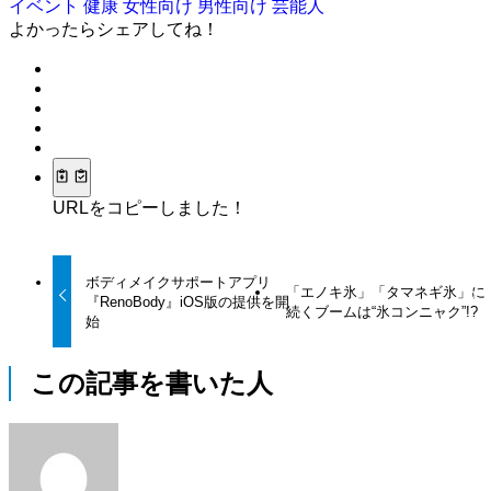
イベント
健康
女性向け
男性向け
芸能人
よかったらシェアしてね！
URLをコピーしました！
ボディメイクサポートアプリ
「エノキ氷」「タマネギ氷」に
『RenoBody』iOS版の提供を開
続くブームは“氷コンニャク”!?
始
この記事を書いた人