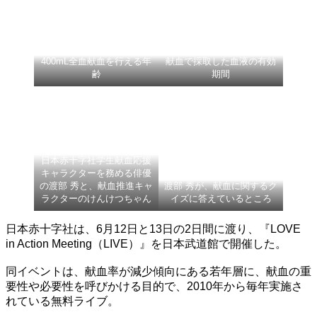
400mL全血献血を行える年
献血で採取した血液の有効
齢
期間
日本赤十字社学生献血応援
キャラクターを務める俳優
の渡部 秀と、献血推進キャ
渡部 秀が、献血に関するク
ラクターのけんけつちゃん
イズに答えているところ
日本赤十字社は、6月12日と13日の2日間に渡り、『LOVE
in Action Meeting（LIVE）』を日本武道館で開催した。
同イベントは、献血率が減少傾向にある若年層に、献血の重
要性や必要性を呼びかける目的で、2010年から毎年実施さ
れている無料ライブ。