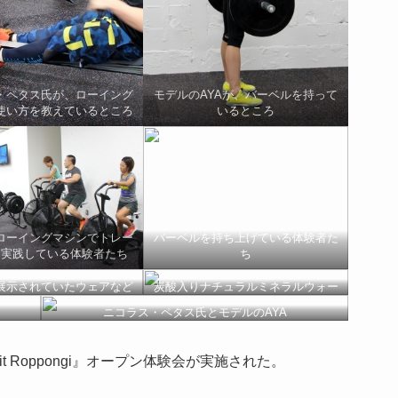
・ペタス氏が、ローイング
モデルのAYAが、バーベルを持って
使い方を教えているところ
いるところ
ローイングマシンでトレー
バーベルを持ち上げている体験者た
を実践している体験者たち
ち
展示されていたウェアなど
炭酸入りナチュラルミネラルウォー
ター「ベラフォンタニス」
ニコラス・ペタス氏とモデルのAYA
Fit Roppongi』オープン体験会が実施された。