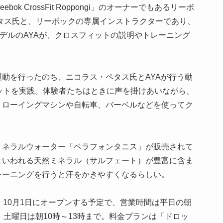
k CrossFit Roppongi」のオーナーでもあるリーボ
タス氏と、リーボックの専属インストラクターであり、
るモデルのAYAが、クロスフィットの説明やトレーニング
動を行ったのち、ニコラス・ペタス氏とAYAが行う動
ットを実践。体験者たちはときに声を掛けあいながら、
、ローイングマシンや自転車、バーベルなどを使ってク
ミネラルウォーター「ベラフォンタニス」が販売されて
といわれる天然ミネラル（サルフェート）が豊富に含ま
レーニングを行うと汗をかきやすくなるらしい。
ongi」は、10月1日にオープンする予定で、営業時間は平日の朝
1時。土曜日は朝10時～13時まで。料金プランは「ドロッ