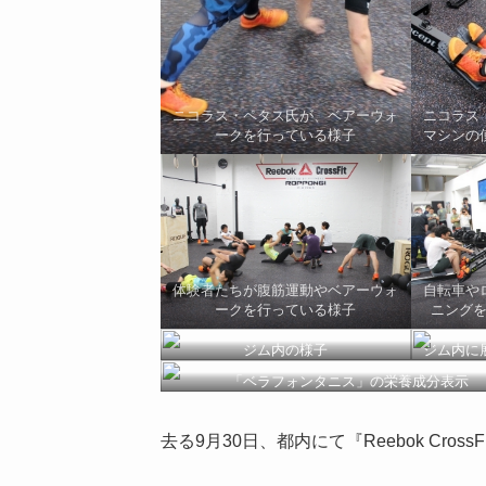
ニコラス・ペタス氏が、ベアーウォ
ニコラス
ークを行っている様子
マシンの
体験者たちが腹筋運動やベアーウォ
自転車や
ークを行っている様子
ニング
ジム内の様子
ジム内に
「ベラフォンタニス」の栄養成分表示
去る9月30日、都内にて『Reebok Cross