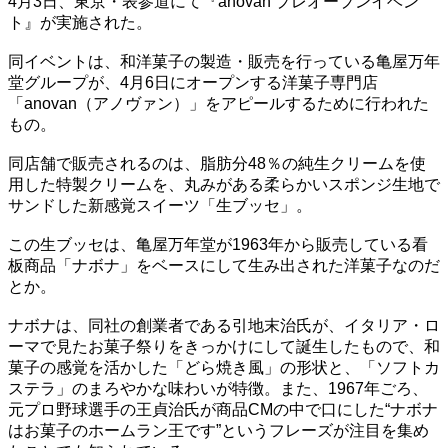
4月3日、東京・表参道にて『anovan プレオープンイベン
ト』が実施された。
同イベントは、和洋菓子の製造・販売を行っている亀屋万年
堂グループが、4月6日にオープンする洋菓子専門店
「anovan（アノヴァン）」をアピールするために行われた
もの。
同店舗で販売されるのは、脂肪分48％の純生クリームを使
用した特製クリームを、丸みがある柔らかいスポンジ生地で
サンドした新感覚スイーツ「生ブッセ」。
この生ブッセは、亀屋万年堂が1963年から販売している看
板商品「ナボナ」をベースにして生み出された洋菓子なのだ
とか。
ナボナは、同社の創業者である引地末治氏が、イタリア・ロ
ーマで見たお菓子祭りをきっかけにして誕生したもので、和
菓子の感覚を活かした「どら焼き風」の形状と、「ソフトカ
ステラ」のまろやかな味わいが特徴。また、1967年ごろ、
元プロ野球選手の王貞治氏が商品CMの中で口にした“ナボナ
はお菓子のホームラン王です”というフレーズが注目を集め