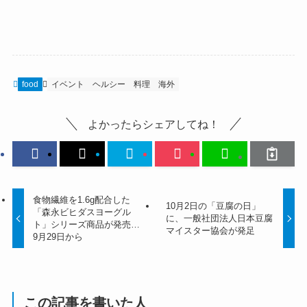
food
イベント
ヘルシー
料理
海外
よかったらシェアしてね！
食物繊維を1.6g配合した
10月2日の「豆腐の日」
「森永ビヒダスヨーグル
に、一般社団法人日本豆腐
ト」シリーズ商品が発売…
マイスター協会が発足
9月29日から
この記事を書いた人