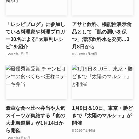
「レシピブログ」に参加し
アサヒ飲料、機能性表示食
ている料理家や料理ブロガ
品として「肌の潤いを保
ー30名による“太鼓判レシ
つ」清涼飲料水を発売…3
ピ”を紹介
月8日から
2016年2月8日
2016年1月29日
豪華な食べ比べ弁当や人気
1月9日＆10日、東京・勝ど
スイーツが集結する『食の
きで『太陽のマルシェ』が
大北海道展』が1月14日か
開催
ら開催
2016年1月6日
2016年1月13日