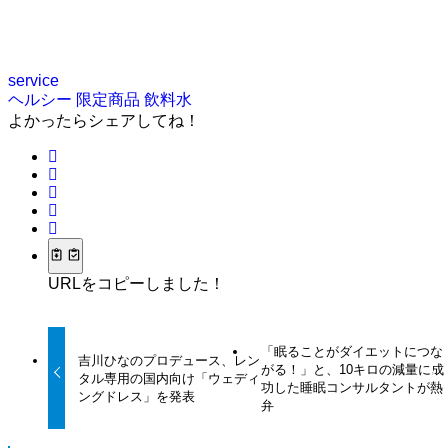
service
ヘルシー
限定商品
飲料水
よかったらシェアしてね！
URLをコピーしました！
「眠ることがダイエットにつな
吉川ひなのプロデュース、レン
がる！」と、10キロの減量に成
タル専用の国内向け「ウェディ
功した睡眠コンサルタントが熱
ングドレス」を発表
弁