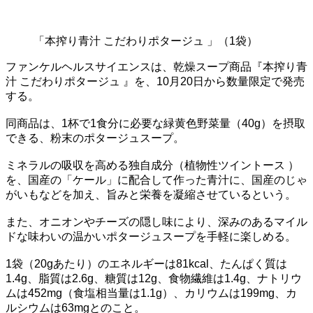
「本搾り青汁 こだわりポタージュ 」（1袋）
ファンケルヘルスサイエンスは、乾燥スープ商品『本搾り青
汁 こだわりポタージュ 』を、10月20日から数量限定で発売
する。
同商品は、1杯で1食分に必要な緑黄色野菜量（40g）を摂取
できる、粉末のポタージュスープ。
ミネラルの吸収を高める独自成分（植物性ツイントース ）
を、国産の「ケール」に配合して作った青汁に、国産のじゃ
がいもなどを加え、旨みと栄養を凝縮させているという。
また、オニオンやチーズの隠し味により、深みのあるマイル
ドな味わいの温かいポタージュスープを手軽に楽しめる。
1袋（20gあたり）のエネルギーは81kcal、たんぱく質は
1.4g、脂質は2.6g、糖質は12g、食物繊維は1.4g、ナトリウ
ムは452mg（食塩相当量は1.1g）、カリウムは199mg、カ
ルシウムは63mgとのこと。