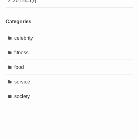
2012年1月
Categories
celebrity
fitness
food
service
society