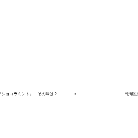
『ショコラミント』…その味は？
日清医