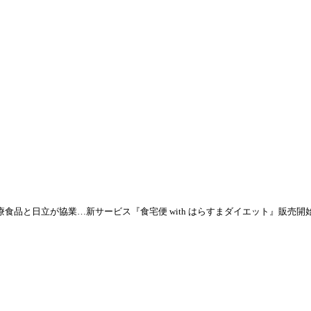
療食品と日立が協業…新サービス『食宅便 with はらすまダイエット』販売開