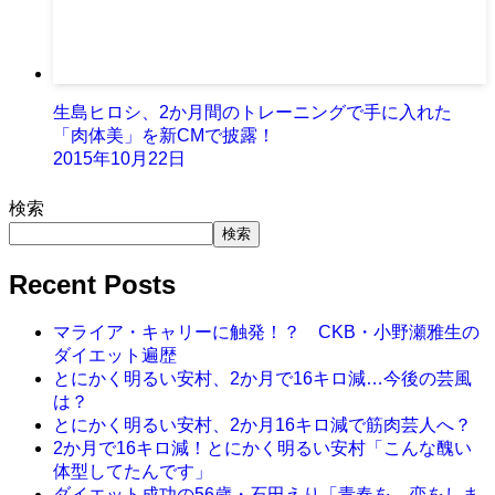
生島ヒロシ、2か月間のトレーニングで手に入れた
「肉体美」を新CMで披露！
2015年10月22日
検索
検索
Recent Posts
マライア・キャリーに触発！？ CKB・小野瀬雅生の
ダイエット遍歴
とにかく明るい安村、2か月で16キロ減…今後の芸風
は？
とにかく明るい安村、2か月16キロ減で筋肉芸人へ？
2か月で16キロ減！とにかく明るい安村「こんな醜い
体型してたんです」
ダイエット成功の56歳・石田えり「青春を、恋をしま