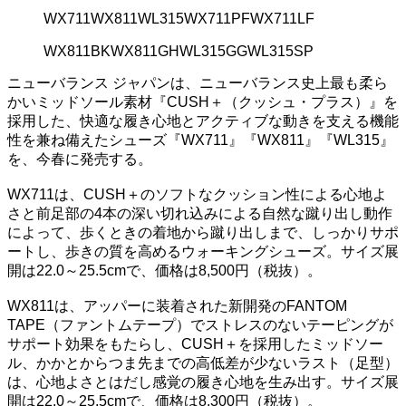
WX711
WX811
WL315
WX711PF
WX711LF
WX811BK
WX811GH
WL315GG
WL315SP
ニューバランス ジャパンは、ニューバランス史上最も柔ら
かいミッドソール素材『CUSH＋（クッシュ・プラス）』を
採用した、快適な履き心地とアクティブな動きを支える機能
性を兼ね備えたシューズ『WX711』『WX811』『WL315』
を、今春に発売する。
WX711は、CUSH＋のソフトなクッション性による心地よ
さと前足部の4本の深い切れ込みによる自然な蹴り出し動作
によって、歩くときの着地から蹴り出しまで、しっかりサポ
ートし、歩きの質を高めるウォーキングシューズ。サイズ展
開は22.0～25.5cmで、価格は8,500円（税抜）。
WX811は、アッパーに装着された新開発のFANTOM
TAPE（ファントムテープ）でストレスのないテーピングが
サポート効果をもたらし、CUSH＋を採用したミッドソー
ル、かかとからつま先までの高低差が少ないラスト（足型）
は、心地よさとはだし感覚の履き心地を生み出す。サイズ展
開は22.0～25.5cmで、価格は8,300円（税抜）。