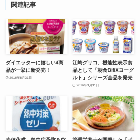
関連記事
ダイエッターに嬉しい4商
江崎グリコ、機能性表示食
品が一挙に新発売！
品として「朝食BifiXヨーグ
ルト」シリーズ全品を発売
2016年8月31日
2016年3月31日
赤穂化成、熱中症予防＆空
管理栄養士が開発した「ボ