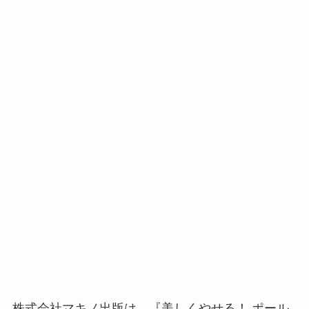
株式会社マキノ出版は、『美しくやせる！ ポール