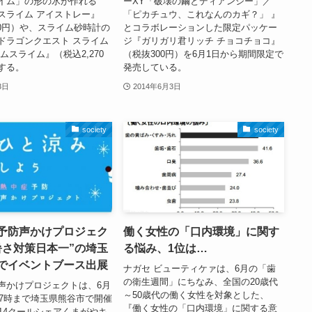
イム」の形の氷が作れる
ーXY「破壊の繭とディアンシー」／
スライム アイストレー』
「ピカチュウ、これなんのカギ？」 』
50円）や、スライム砂時計の
とコラボレーションした限定パッケー
ドラゴンクエスト スライム
ジ『ガリガリ君リッチ チョコチョコ』
ムスライム』（税込2,270
（税抜300円）を6月1日から期間限定で
する。
発売している。
3日
2014年6月3日
society
society
予防声かけプロジェク
働く女性の「口内環境」に関す
暑さ対策日本一”の埼玉
る悩み、1位は…
でイベントブース出展
ナガセ ビューティケァは、6月の「歯
の衛生週間」にちなみ、全国の20歳代
声かけプロジェクトは、6月
～50歳代の働く女性を対象とした、
17時まで埼玉県熊谷市で開催
『働く女性の「口内環境」に関する意
014クールシェアくまがやキ