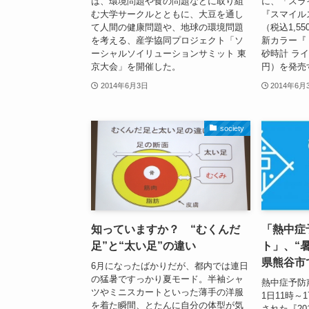
は、環境問題や食の問題などに取り組
に、「スラ
む大学サークルとともに、大豆を通し
『スマイル
て人間の健康問題や、地球の環境問題
（税込1,5
を考える、産学協同プロジェクト「ソ
新カラー『
ーシャルソイリューションサミット 東
砂時計 ライ
京大会」を開催した。
円）を発売
2014年6月3日
2014年6月
society
知っていますか？ “むくんだ
「熱中症
足”と“太い足”の違い
ト」、“
県熊谷市
6月になったばかりだが、都内では連日
の猛暑ですっかり夏モード。半袖シャ
熱中症予防
ツやミニスカートといった薄手の洋服
1日11時～
を着た瞬間、とたんに自分の体型が気
された『2