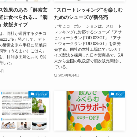
ス効果のある「酵素玄
“スロートレッキング”を楽しむ
軽に食べられる…『潤
ためのシューズが新発売
』炊飯タイプ
アサヒコーポレーションは、スロート
レッキングに対応するシューズ『アサ
は、同社が運営するクチコ
ヒウォークランドOD 023GT』『アサ
uzzLife」発として、デト
ヒウォークランドOD 025GT』を新発
の酵素玄米を手軽に簡単調
売する。同社の本社工場にてバルカナ
潤米（うるまい）ごはん』
イズ製法を採用した日本製商品で、5月
を、目利き主婦と共同で開
末から全国の取扱店で順次販売開始し
売した。
ている。
5日
2014年6月4日
service
food