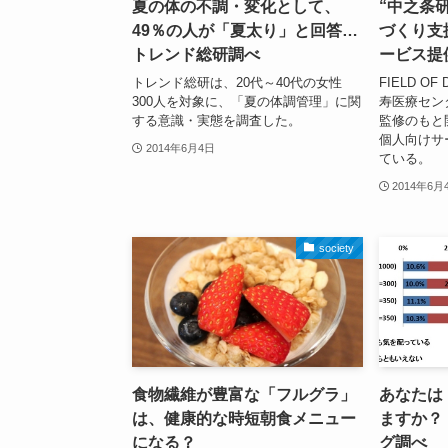
夏の体の不調・変化として、
“中之条
49％の人が「夏太り」と回答…
づくり支
トレンド総研調べ
ービス提
トレンド総研は、20代～40代の女性
FIELD O
300人を対象に、「夏の体調管理」に関
寿医療セン
する意識・実態を調査した。
監修のもと開
個人向けサ
2014年6月4日
ている。
2014年6月
society
食物繊維が豊富な「フルグラ」
あなたは
は、健康的な時短朝食メニュー
ますか？
になる？
グ調べ