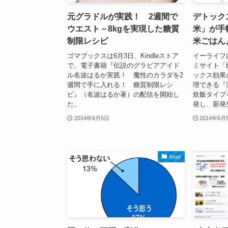
元グラドルが実践！ 2週間で
デトック
ウエスト－8kgを実現した糖質
米」が手
制限レシピ
米ごはん
ゴマブックスは6月3日、Kindleストア
イーライフ
で、電子書籍『伝説のグラビアアイド
ミサイト「b
ル名波はるか実践！ 魔性のカラダを2
ックス効果
週間で手に入れる！ 糖質制限レシ
理できる『
ピ』（名波はるか著）の配信を開始し
炊飯タイプ
た。
発し、新発
2014年6月5日
2014年6月
food