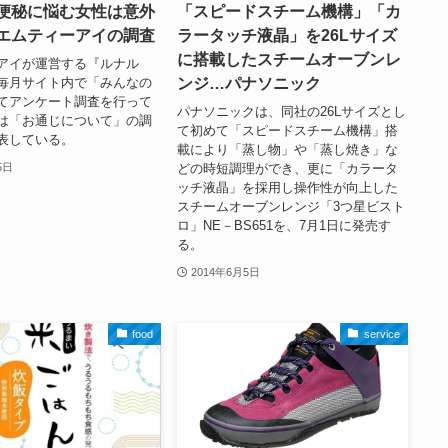
便秘に悩む女性は意外
「スピードスチーム機構」「カ
エムティーアイの調査
ラータッチ液晶」を26Lサイズ
に搭載したスチームオーブンレ
アイが運営する『ルナル
ンジ…パナソニック
毎月サイト内で「みんなの
てアンケート調査を行って
パナソニックは、同社の26Lサイズとし
は「お通じについて」の調
て初めて「スピードスチーム機構」搭
表している。
載により「蒸し物」や「蒸し焼き」な
どの時短調理ができ、更に「カラータ
5日
ッチ液晶」を採用し操作性が向上した
スチームオーブンレンジ「3つ星ビスト
ロ」NE－BS651を、7月1日に発売す
る。
2014年6月5日
food
service