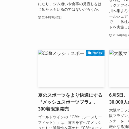
になり、ジム通いや食事の見直しをは
ックオフイ
じめた人もいるのではないだろうか。
川へ集まろ
ールシェア
2014年6月2日
で、「氷柱
トを実施し
2014年6月
fitness
夏のスポーツをより快適にする
6月5日
『メッシュスポーツブラ』、
30,00
300着限定発売
大阪マラソ
阪マラソン』
ゴールドウインの「C3fit（シースリー
ンナーを、申
フィット）」は、背面をすべてメッシ
厳正なる抽
ュにして通気性を高めた『C3fitメッシ