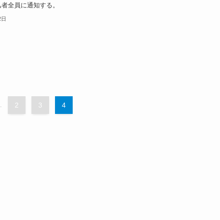
込者全員に通知する。
2日
.
2
3
4