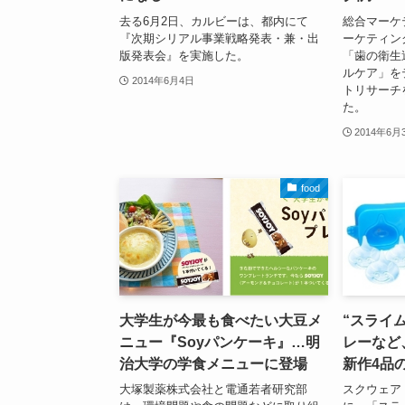
去る6月2日、カルビーは、都内にて
総合マーケ
『次期シリアル事業戦略発表・兼・出
ーケティング
版発表会』を実施した。
「歯の衛生
ルケア」を
2014年6月4日
トリサーチ
た。
2014年6月
food
大学生が今最も食べたい大豆メ
“スライ
ニュー『Soyパンケーキ』…明
レーなど
治大学の学食メニューに登場
新作4品
大塚製薬株式会社と電通若者研究部
スクウェア