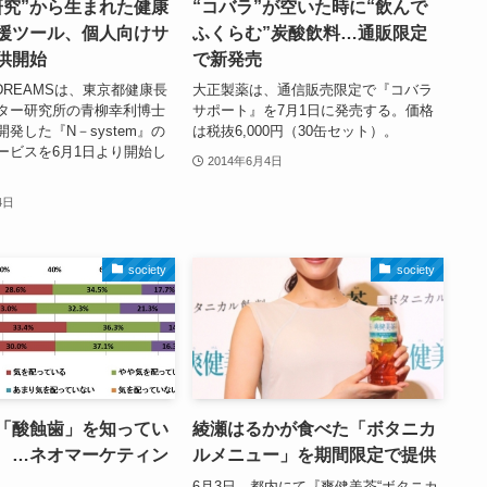
研究”から生まれた健康
“コバラ”が空いた時に“飲んで
援ツール、個人向けサ
ふくらむ”炭酸飲料…通販限定
供開始
で新発売
F DREAMSは、東京都健康長
大正製薬は、通信販売限定で『コバラ
ター研究所の青柳幸利博士
サポート』を7月1日に発売する。価格
発した『N－system』の
は税抜6,000円（30缶セット）。
ービスを6月1日より開始し
2014年6月4日
4日
society
society
「酸蝕歯」を知ってい
綾瀬はるかが食べた「ボタニカ
 …ネオマーケティン
ルメニュー」を期間限定で提供
6月3日、都内にて『爽健美茶“ボタニカ