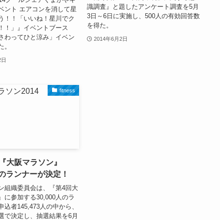
識調査』と題したアンケート調査を5月
ベント エアコンを消して星
3日～6日に実施し、500人の有効回答数
う！！「いいね！星川でク
を得た。
！！」』イベントブース
さわってひと涼み」イベン
2014年6月2日
た。
2日
fitness
、『大阪マラソン』
0人のランナーが決定！
ン組織委員会は、『第4回大
に参加する30,000人のラ
込者145,473人の中から、
選で決定し、抽選結果を6月