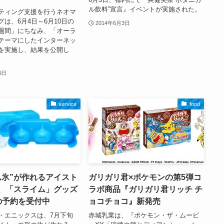
ル飲料”宣言』イベントが実施された。
ティング支援を行うネオマ
は、6月4日～6月10日の
2014年6月3日
週間」にちなみ、「オーラ
テーマにしたインターネッ
を実施し、結果を公開し
3日
service
food
ム氷”が作れるアイスト
ガリガリ君×ポケモンの第5弾コ
、「スライム」グッズ
ラボ商品『ガリガリ君リッチ チ
の予約を受付中
ョコチョコ』新発売
・エニックスは、7月下旬
赤城乳業は、『ポケモン・ザ・ムービ