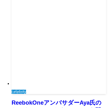
celebrity
ReebokOneアンバサダーAya氏の