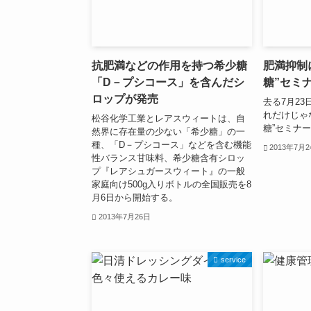
抗肥満などの作用を持つ希少糖
肥満抑制
「D－プシコース」を含んだシ
糖”セミ
ロップが発売
去る7月2
れだけじゃ
松谷化学工業とレアスウィートは、自
糖”セミナ
然界に存在量の少ない「希少糖」の一
種、「D－プシコース」などを含む機能
2013年7月
性バランス甘味料、希少糖含有シロッ
プ『レアシュガースウィート』の一般
家庭向け500g入りボトルの全国販売を8
月6日から開始する。
2013年7月26日
service