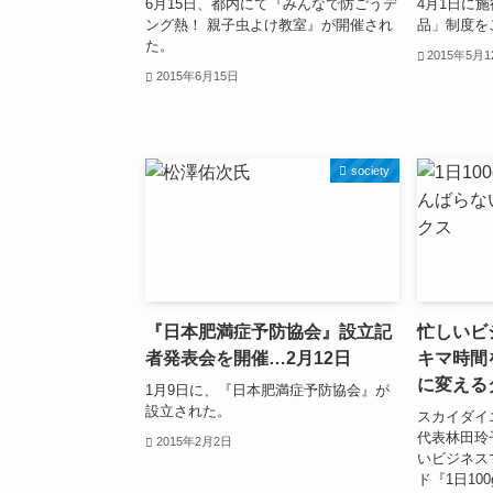
6月15日、都内にて『みんなで防ごうデ
4月1日に
ング熱！ 親子虫よけ教室』が開催され
品」制度を
た。
2015年5月
2015年6月15日
society
『日本肥満症予防協会』設立記
忙しいビ
者発表会を開催…2月12日
キマ時間
に変える
1月9日に、『日本肥満症予防協会』が
設立された。
スカイダイ
代表林田玲
2015年2月2日
いビジネス
ド『1日10