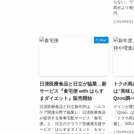
らない」で
島社より発売
円。
2014年8月
food
日清医療食品と日立が協業…新
トクホ商
サービス『食宅便 with はらす
は“美味し
まダイエット』販売開始
Qzoo調
日清医療食品と日立製作所は、ヘルス
ゲインが運
ケア関連分野で協業し、日清医療食品
『Qzoo
が提供する食事宅配サービス「食宅
「トクホ商
便」と、日立のクラウド型健康支援サ
施し、50
ービス「はらすまダイエット」をセッ
2014年4月