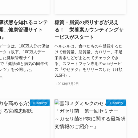
康状態を知れるコンテ
糖質・脂質の摂りすぎが見え
開…健康管理サイト
る！ 栄養素カウンティングサ
n』
ービスがスタート
データは、100万人分の保健
ヘルシルは、食べたものを登録するだ
ータ（以下、100万人デー
けで糖質量、脂質量、カロリー、不足
した健康管理サイト
栄養素などがまとめてチェックでき
an』で「健診値と病気の同年代
る、スマートフォン専用のwebサービ
ンツ」を公開した。
ス『やせテク』をリリースした（月額
315円）。
2日
2013年7月2日
society
society