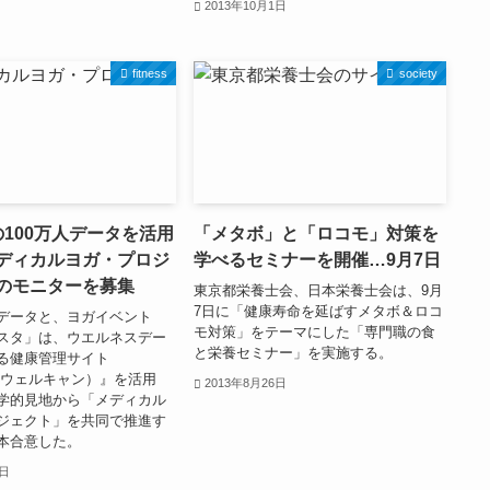
2013年10月1日
fitness
society
anの100万人データを活用
「メタボ」と「ロコモ」対策を
ディカルヨガ・プロジ
学べるセミナーを開催…9月7日
のモニターを募集
東京都栄養士会、日本栄養士会は、9月
7日に「健康寿命を延ばすメタボ＆ロコ
データと、ヨガイベント
モ対策」をテーマにした「専門職の食
スタ」は、ウエルネスデー
と栄養セミナー」を実施する。
る健康管理サイト
an（ウェルキャン）』を活用
2013年8月26日
学的見地から「メディカル
ジェクト」を共同で推進す
本合意した。
6日