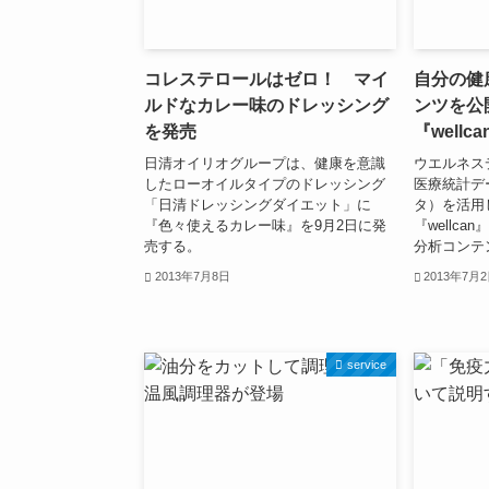
コレステロールはゼロ！ マイ
自分の健
ルドなカレー味のドレッシング
ンツを公
を発売
『wellca
日清オイリオグループは、健康を意識
ウエルネス
したローオイルタイプのドレッシング
医療統計デ
「日清ドレッシングダイエット」に
タ）を活用
『色々使えるカレー味』を9月2日に発
『wellc
売する。
分析コンテ
2013年7月8日
2013年7月
service