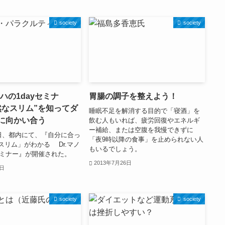
society
society
ノハの1dayセミナ
胃腸の調子を整えよう！
然なスリム”を知ってダ
睡眠不足を解消する目的で「寝酒」を
に向かい合う
飲む人もいれば、疲労回復やエネルギ
ー補給、または空腹を我慢できずに
7日、都内にて、『自分に合っ
「夜9時以降の食事」を止められない人
スリム」がわかる Dr.マノ
もいるでしょう。
yセミナー』が開催された。
2013年7月26日
2日
society
society