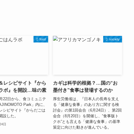
food
society
＆レシピサイト『から
カギは科学的根拠？…国の“お
ラボ』を開設…味の素
墨付き”食事は登場するのか
0月22日から、食コミュニテ
厚生労働省は、『日本人の長寿を支え
INOMOTO Park」内に、
る「健康な食事」のあり方に関する検
レシピサイト『からだごは
討会』の第1回会合（6月24日）、第2回
開設した。
会合（8月20日）を開催し、“食事版ト
クホ”とも言える「健康な食事」の基準
24日
策定に向けた動きが進んでいる。