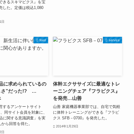
できるスキマビクス』を宝
した。定価は税込1,080
11日
food
service
品に求められているの
体幹エクササイズに最適なトレ
さ”だった!? …
ーニングチェア『フラビクス』
べ
を発売…山善
営するアンケートサイト
山善 家庭機器事業部では、自宅で気軽
』は、同サイト会員を対象に、
に体幹トレーニングができる『フラビ
品に関する意識調査」を実
クス SFB－0700』を発売した。
0人から回答を得た。
2014年1月29日
22日