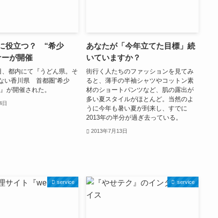
に役立つ？ “希少
あなたが「今年立てた目標」続
ナーが開催
いていますか？
3日、都内にて『うどん県。そ
街行く人たちのファッションを見てみ
ない香川県 首都圏“希少
ると、薄手の半袖シャツやコットン素
ー』が開催された。
材のショートパンツなど、肌の露出が
多い夏スタイルがほとんど。当然のよ
24日
うに今年も暑い夏が到来し、すでに
2013年の半分が過ぎ去っている。
2013年7月13日
service
service