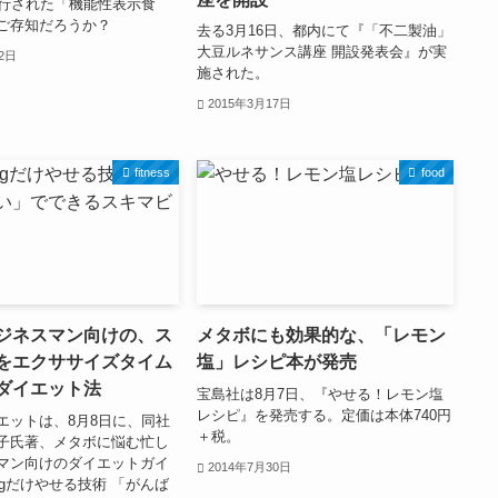
施行された「機能性表示食
ご存知だろうか？
去る3月16日、都内にて『「不二製油」
大豆ルネサンス講座 開設発表会』が実
12日
施された。
2015年3月17日
fitness
food
ジネスマン向けの、ス
メタボにも効果的な、「レモン
をエクササイズタイム
塩」レシピ本が発売
ダイエット法
宝島社は8月7日、『やせる！レモン塩
レシピ』を発売する。定価は本体740円
エットは、8月8日に、同社
＋税。
子氏著、メタボに悩む忙し
マン向けのダイエットガイ
2014年7月30日
0gだけやせる技術 「がんば