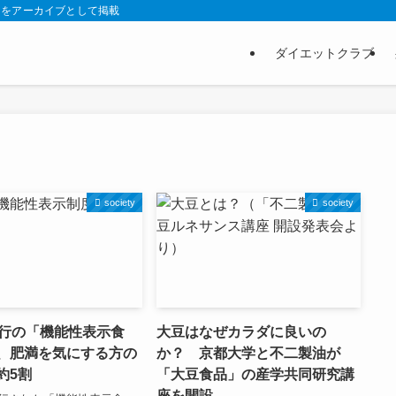
スをアーカイブとして掲載
ダイエットクラブ
society
society
施行の「機能性表示食
大豆はなぜカラダに良いの
、肥満を気にする方の
か？ 京都大学と不二製油が
約5割
「大豆食品」の産学共同研究講
座を開設